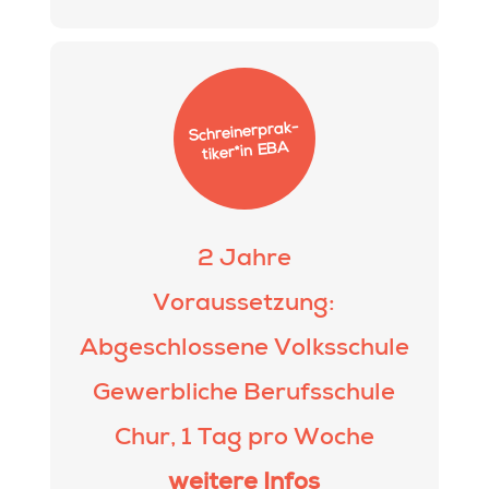
S
chrei­ner­prak­
ti­ker*in EBA
2 Jahre
Voraussetzung:
Abgeschlossene Volksschule
Gewerbliche Berufsschule
Chur, 1 Tag pro Woche
weitere Infos