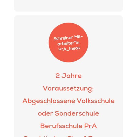
S
chrei­ner Mit­
ar­bei­ter*in
PrA_In­sos
2 Jahre
Voraussetzung:
Abgeschlossene Volksschule
oder Sonderschule
Berufsschule PrA