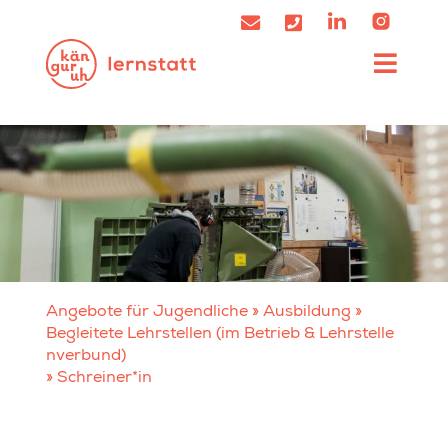
Angebote für Jugendliche
»
Ausbildung
»
Begleitete Lehrstellen (im Betrieb & Lehrstelle
nverbund)
»
Schreiner*in